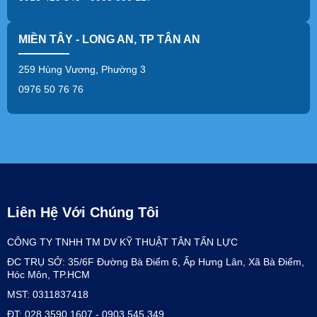
MIỀN TÂY - LONG AN, TP TÂN AN
259 Hùng Vương, Phường 3
0976 50 76 76
Liên Hệ Với Chúng Tôi
CÔNG TY TNHH TM DV KỸ THUẬT TÂN TẤN LỰC
ĐC TRỤ SỞ: 35/6F Đường Bà Điểm 6, Ấp Hưng Lân, Xã Bà Điểm,
Hóc Môn, TP.HCM
MST: 0311837418
ĐT: 028 3590 1607 - 0903 545 349