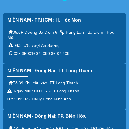
MIỀN NAM - TP.HCM : H. Hóc Môn
35/6F Đường Bà Điểm 6, Ấp Hưng Lân - Bà Điểm - Hóc
Môn
Gần cầu vượt An Sương
028 35901607 -090 86 87 409
MIỀN NAM - Đồng Nai , TT Long Thành
Tổ 39 Khu cầu xéo, TT Long Thành
Ngay Mũi tàu QL51-TT Long Thành
0799999922 Đại lý Hồng Minh Anh
MIỀN NAM - Đồng Nai: TP. Biên Hòa
148 Phạm Văn Thuận, KP1, p. Tam Hòa, TP.Biên Hòa