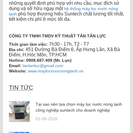
những quyết định phù hợp với nhu cầu, mục đích sử
dụng và sở hữu ngay một
hệ thống máy lọc nước nóng
phù hợp thương hiệu Suntech chất lượng tốt nhất,
lạnh
tiết kiệm chi phí ở mức tối đa.
CÔNG TY TNHH TMDV KỸ THUẬT TÂN TẤN LỰC
7h30 - 17h, T2 - T7
Thời gian làm việc:
451 Đường Bà Điểm 6, Ấp Hưng Lân, Xã Bà
Địa chỉ:
Điểm, H.Hóc Môn, TP.HCM
Hotline:
0908.687.409 (Mr. Lực)
Email:
tantanluc@gmail.com
Website:
www.maylocnuocnonglanh.vn
may loc nuoc nong lanh
,
máy lọc nước nóng lạnh
TIN TỨC
Tại sao nên lựa chọn máy lọc nước nóng lạnh
công nghiệp suntech cho doanh nghiệp
01-08-2026