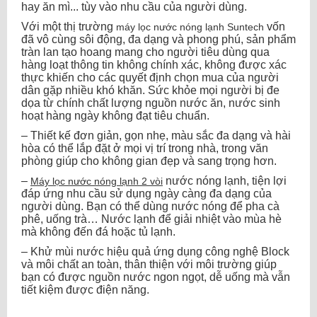
hay ăn mì... tùy vào nhu cầu của người dùng.
Với một thị trường
vốn
máy lọc nước nóng lạnh Suntech
đã vô cùng sôi động, đa dạng và phong phú, sản phẩm
tràn lan tạo hoang mang cho người tiêu dùng qua
hàng loạt thông tin không chính xác, không được xác
thực khiến cho các quyết định chọn mua của người
dân gặp nhiều khó khăn. Sức khỏe mọi người bị đe
dọa từ chính chất lượng nguồn nước ăn, nước sinh
hoạt hàng ngày không đạt tiêu chuẩn.
– Thiết kế đơn giản, gọn nhẹ, màu sắc đa dạng và hài
hòa có thể lắp đặt ở mọi vị trí trong nhà, trong văn
phòng giúp cho không gian đẹp và sang trọng hơn.
–
nước nóng lạnh, tiện lợi
Máy lọc nước nóng lạnh 2 vòi
đáp ứng nhu cầu sử dụng ngày càng đa dạng của
người dùng. Bạn có thể dùng nước nóng để pha cà
phê, uống trà… Nước lạnh để giải nhiệt vào mùa hè
mà không đến đá hoặc tủ lạnh.
– Khử mùi nước hiệu quả ứng dụng công nghệ Block
và môi chất an toàn, thân thiện với môi trường giúp
bạn có được nguồn nước ngon ngọt, dễ uống mà vẫn
tiết kiệm được điện năng.