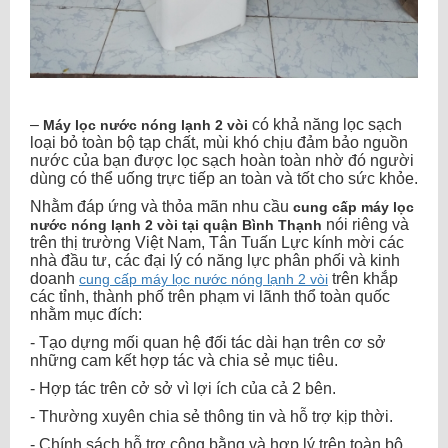
–
có khả năng lọc sạch
Máy lọc nước nóng lạnh 2 vòi
loại bỏ toàn bộ tạp chất, mùi khó chịu đảm bảo nguồn
nước của bạn được lọc sạch hoàn toàn nhờ đó người
dùng có thể uống trực tiếp an toàn và tốt cho sức khỏe.
Nhằm đáp ứng và thỏa mãn nhu cầu
cung cấp máy lọc
nói riêng và
nước nóng lạnh 2 vòi tại quận Bình Thạnh
trên thị trường Việt Nam, Tân Tuấn Lực kính mời các
nhà đầu tư, các đại lý có năng lực phân phối và kinh
doanh
trên khắp
cung cấp máy lọc nước nóng lạnh 2 vòi
các tỉnh, thành phố trên phạm vi lãnh thổ toàn quốc
nhằm mục đích:
- Tạo dựng mối quan hệ đối tác dài hạn trên cơ sở
những cam kết hợp tác và chia sẻ mục tiêu.
- Hợp tác trên cở sở vì lợi ích của cả 2 bên.
- Thường xuyên chia sẻ thông tin và hỗ trợ kịp thời.
- Chính sách hỗ trợ công bằng và hợp lý trên toàn bộ