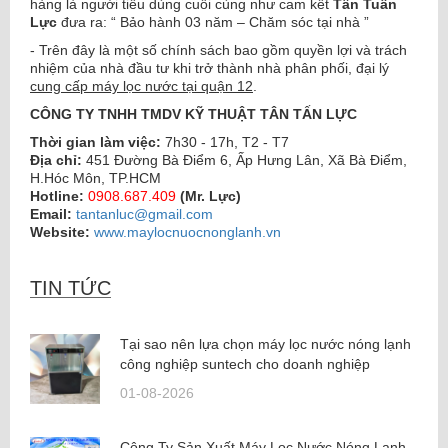
hàng là người tiêu dùng cuối cùng như cam kết
Tân Tuấn
Lực
đưa ra: “ Bảo hành 03 năm – Chăm sóc tại nhà ”
- Trên đây là một số chính sách bao gồm quyền lợi và trách
nhiệm của nhà đầu tư khi trở thành nhà phân phối, đại lý
cung cấp máy lọc nước tại quận 12
.
CÔNG TY TNHH TMDV KỸ THUẬT TÂN TẤN LỰC
Thời gian làm việc:
7h30 - 17h, T2 - T7
Địa chỉ:
451 Đường Bà Điểm 6, Ấp Hưng Lân, Xã Bà Điểm,
H.Hóc Môn, TP.HCM
Hotline:
0908.687.409
(Mr. Lực)
Email:
tantanluc@gmail.com
Website:
www.maylocnuocnonglanh.vn
may loc nuoc nong lanh
,
máy lọc nước nóng lạnh
TIN TỨC
Tại sao nên lựa chọn máy lọc nước nóng lạnh
công nghiệp suntech cho doanh nghiệp
01-08-2026
Công Ty Sản Xuất Máy Lọc Nước Nóng Lạnh