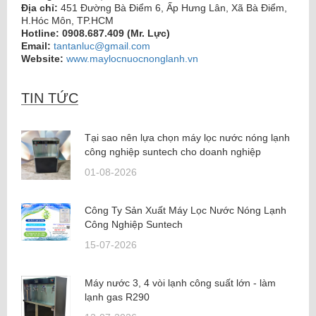
Địa chỉ:
451 Đường Bà Điểm 6, Ấp Hưng Lân, Xã Bà Điểm,
H.Hóc Môn, TP.HCM
Hotline:
0908.687.409 (Mr. Lực)
Email:
tantanluc@gmail.com
Website:
www.maylocnuocnonglanh.vn
may loc nuoc nong lanh
,
máy lọc nước nóng lạnh
TIN TỨC
Tại sao nên lựa chọn máy lọc nước nóng lạnh
công nghiệp suntech cho doanh nghiệp
01-08-2026
Công Ty Sản Xuất Máy Lọc Nước Nóng Lạnh
Công Nghiệp Suntech
15-07-2026
Máy nước 3, 4 vòi lạnh công suất lớn - làm
lạnh gas R290