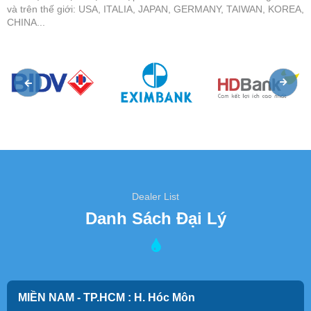
và trên thế giới: USA, ITALIA, JAPAN, GERMANY, TAIWAN, KOREA,
CHINA...
Dealer List
Danh Sách Đại Lý
MIỀN NAM - TP.HCM : H. Hóc Môn