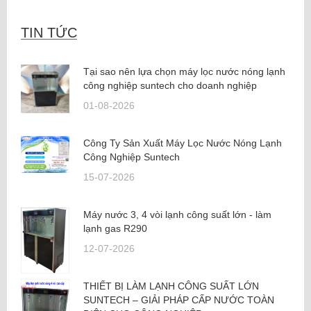
may loc nuoc nong lanh
,
máy lọc nước nóng lạnh nóng lạnh
TIN TỨC
Tại sao nên lựa chọn máy lọc nước nóng lạnh
công nghiệp suntech cho doanh nghiệp
01-08-2026
Công Ty Sản Xuất Máy Lọc Nước Nóng Lạnh
Công Nghiệp Suntech
15-07-2026
Máy nước 3, 4 vòi lạnh công suất lớn - làm
lạnh gas R290
12-07-2026
THIẾT BỊ LÀM LẠNH CÔNG SUẤT LỚN
SUNTECH – GIẢI PHÁP CẤP NƯỚC TOÀN