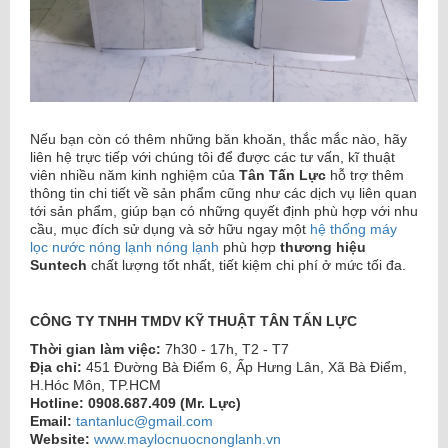
Nếu bạn còn có thêm những băn khoăn, thắc mắc nào, hãy
liên hệ trực tiếp với chúng tôi để được các tư vấn, kĩ thuật
viên nhiều năm kinh nghiệm của
Tân Tấn Lực
hỗ trợ thêm
thông tin chi tiết về sản phẩm cũng như các dịch vụ liên quan
tới sản phẩm, giúp bạn có những quyết định phù hợp với nhu
cầu, mục đích sử dụng và sở hữu ngay một
hệ thống máy
lọc nước nóng lạnh nóng lạnh
phù hợp
thương hiệu
Suntech
chất lượng tốt nhất, tiết kiệm chi phí ở mức tối đa.
CÔNG TY TNHH TMDV KỸ THUẬT TÂN TẤN LỰC
Thời gian làm việc:
7h30 - 17h, T2 - T7
Địa chỉ:
451 Đường Bà Điểm 6, Ấp Hưng Lân, Xã Bà Điểm,
H.Hóc Môn, TP.HCM
Hotline:
0908.687.409 (Mr. Lực)
Email:
tantanluc@gmail.com
Website:
www.maylocnuocnonglanh.vn