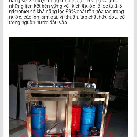
bằng sứ và được nung ở nhiệt độ 1200 độ C tạo ra
những liên kết bền vững với kích thước lỗ lọc từ 1-5
micromet có khả năng lọc 99% chất rắn hòa tan trong
nước, các ion kim loại, vi khuẩn, tạp chất hữu cơ,.. có
trong nguồn nước đầu vào.