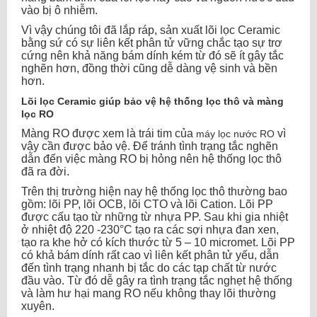
vào bị ô nhiễm.
Vì vậy chúng tôi đã lắp ráp, sản xuất lõi lọc Ceramic
bằng sứ có sự liên kết phân tử vững chắc tạo sự trơ
cứng nên khả năng bám dính kém từ đó sẽ ít gây tắc
nghẽn hơn, đồng thời cũng dễ dàng vệ sinh và bền
hơn.
Lõi lọc Ceramic giúp bảo vệ hệ thống lọc thô và màng
lọc RO
Màng RO được xem là trái tim của
vì
máy lọc nước RO
vậy cần được bảo vệ. Để tránh tình trạng tắc nghẽn
dẫn đến việc màng RO bị hỏng nên hệ thống lọc thô
đã ra đời.
Trên thị trường hiện nay hệ thống lọc thô thường bao
gồm: lõi PP, lõi OCB, lõi CTO và lõi Cation. Lõi PP
được cấu tạo từ những từ nhựa PP. Sau khi gia nhiệt
ở nhiệt độ 220 -230°C tạo ra các sợi nhựa đan xen,
tạo ra khe hở có kích thước từ 5 – 10 micromet. Lõi PP
có khả bám dính rất cao vì liên kết phân tử yếu, dẫn
đến tình trạng nhanh bị tắc do các tạp chất từ nước
đầu vào. Từ đó dễ gây ra tình trạng tắc nghẹt hệ thống
và làm hư hại mang RO nếu không thay lõi thường
xuyên.