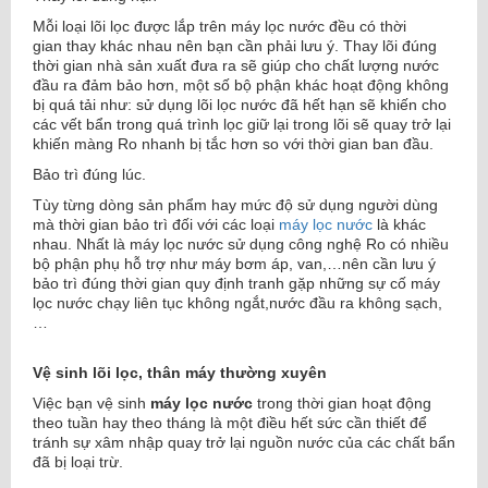
Mỗi loại lõi lọc được lắp trên máy lọc nước đều có thời
gian thay khác nhau nên bạn cần phải lưu ý. Thay lõi đúng
thời gian nhà sản xuất đưa ra sẽ giúp cho chất lượng nước
đầu ra đảm bảo hơn, một số bộ phận khác hoạt động không
bị quá tải như:
sử dụng lõi lọc nước
đã hết hạn sẽ khiến cho
các vết bẩn trong quá trình lọc giữ lại trong lõi sẽ quay trở lại
khiến màng Ro nhanh bị tắc hơn so với thời gian ban đầu.
Bảo trì đúng lúc.
Tùy từng dòng sản phẩm hay mức độ sử dụng người dùng
mà thời gian bảo trì đối với các loại
máy lọc nước
là khác
nhau. Nhất là máy lọc nước sử dụng công nghệ Ro có nhiều
bộ phận phụ hỗ trợ như máy bơm áp, van,…nên cần lưu ý
bảo trì đúng thời gian quy định tranh gặp những sự cố máy
lọc nước chạy liên tục không ngắt,nước đầu ra không sạch,
…
Vệ sinh lõi lọc, thân máy thường xuyên
Việc bạn vệ sinh
máy lọc nước
trong thời gian hoạt động
theo tuần hay theo tháng là một điều hết sức cần thiết để
tránh sự xâm nhập quay trở lại nguồn nước của các chất bẩn
đã bị loại trừ.