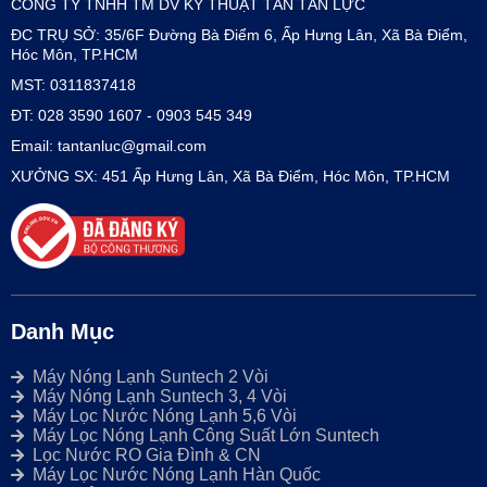
CÔNG TY TNHH TM DV KỸ THUẬT TÂN TẤN LỰC
ĐC TRỤ SỞ: 35/6F Đường Bà Điểm 6, Ấp Hưng Lân, Xã Bà Điểm,
Hóc Môn, TP.HCM
MST: 0311837418
ĐT: 028 3590 1607 - 0903 545 349
Email: tantanluc@gmail.com
XƯỞNG SX: 451 Ấp Hưng Lân, Xã Bà Điểm, Hóc Môn, TP.HCM
Danh Mục
Máy Nóng Lạnh Suntech 2 Vòi
Máy Nóng Lạnh Suntech 3, 4 Vòi
Máy Lọc Nước Nóng Lạnh 5,6 Vòi
Máy Lọc Nóng Lạnh Công Suất Lớn Suntech
Lọc Nước RO Gia Đình & CN
Máy Lọc Nước Nóng Lạnh Hàn Quốc