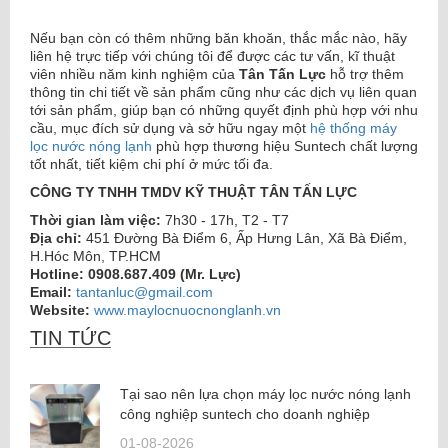
Nếu bạn còn có thêm những băn khoăn, thắc mắc nào, hãy
liên hệ trực tiếp với chúng tôi để được các tư vấn, kĩ thuật
viên nhiều năm kinh nghiệm của
Tân Tấn Lực
hỗ trợ thêm
thông tin chi tiết về sản phẩm cũng như các dịch vụ liên quan
tới sản phẩm, giúp bạn có những quyết định phù hợp với nhu
cầu, mục đích sử dụng và sở hữu ngay một
hệ thống máy
lọc nước nóng lạnh
phù hợp thương hiệu Suntech chất lượng
tốt nhất, tiết kiệm chi phí ở mức tối đa.
CÔNG TY TNHH TMDV KỸ THUẬT TÂN TẤN LỰC
Thời gian làm việc:
7h30 - 17h, T2 - T7
Địa chỉ:
451 Đường Bà Điểm 6, Ấp Hưng Lân, Xã Bà Điểm,
H.Hóc Môn, TP.HCM
Hotline:
0908.687.409 (Mr. Lực)
Email:
tantanluc@gmail.com
Website:
www.maylocnuocnonglanh.vn
TIN TỨC
Tại sao nên lựa chọn máy lọc nước nóng lạnh
công nghiệp suntech cho doanh nghiệp
01-08-2026