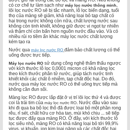
có cơ chế tự làm sạch như
,
máy lọc nước thông minh
lõi lọc nước RO sẽ bị tắc nhanh, lỗ lọc biến dạng, tuổi
thọ của màng sẽ giảm, khả năng loại bỏ tạp chất có
hại trong nước không còn nữa, chất lượng nước sau
không còn tinh khiết, không giữ được vị ngọt tự nhiên
và thậm chí còn bẩn hơn nguồn nước đầu vào. Và có
nhiều rủi ro tiềm ẩn khác máy lọc nước chất lượng
kém tạo ra
Nước qua
đảm bảo chất lượng có thể
máy lọc nước RO
uống được trực tiếp.
sử dụng công nghệ thẩm thấu ngược
Máy lọc nước RO
với kích thước lỗ lọc 0,0001 micron có khả năng lọc
theo kích thước phân tử nước, giúp tách nước tinh
khiết khỏi các chất ô nhiễm, tạp chất độc hại. Do đó,
nước qua máy lọc nước RO có thể uống trực tiếp mà
không cần đun sôi.
Màng lọc RO được lắp đặt ở vị trí lõi lọc thứ 4 và được
coi là trái tim của
. Nước đầu vào sau
máy lọc nước RO
khi đi qua ba bộ lọc thô đã được loại bỏ một phần rong
rêu, rỉ sét, chất hữu cơ hòa tan, mùi khó chịu ... sẽ tiếp
tục được đẩy qua màng RO. Ở đây, với kích thước lỗ
lọc siêu nhỏ, màng RO có khả năng loại bỏ tới 99,9%
virus, vi khuẩn, ion kim loại nặng và các chất độc hại