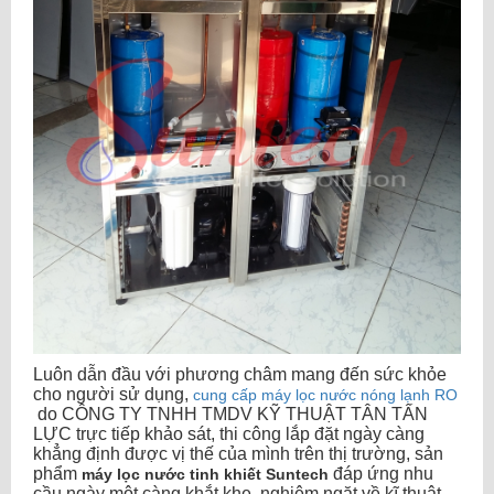
Luôn dẫn đầu với phương châm mang đến sức khỏe
cho người sử dụng,
cung cấp máy lọc nước nóng lạnh RO
do CÔNG TY TNHH TMDV KỸ THUẬT TÂN TẤN
LỰC trực tiếp khảo sát, thi công lắp đặt ngày càng
khẳng định được vị thế của mình trên thị trường, sản
phẩm
đáp ứng nhu
máy lọc nước tinh khiết Suntech
cầu ngày một càng khắt khe, nghiêm ngặt về kĩ thuật,