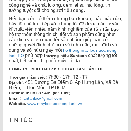
công nghệ và chất lượng, đem lại sự hài lòng, tin
tưởng tuyệt đối cho người tiêu dùng.
Nếu bạn còn có thêm những băn khoăn, thắc mắc nào,
hãy liên hệ trực tiếp với chúng tôi để được các tư vấn,
kĩ thuật viên nhiều năm kinh nghiệm của
Tân Tấn Lực
hỗ trợ thêm thông tin chi tiết về sản phẩm cũng như
các dịch vụ liên quan tới sản phẩm, giúp bạn có
những quyết định phù hợp với nhu cầu, mục đích sử
dụng và sở hữu ngay một
hệ thống máy lọc nước nóng
phù hợp
chất lượng tốt
lạnh RO
thương hiệu Suntech
nhất, tiết kiệm chi phí ở mức tối đa.
CÔNG TY TNHH TMDV KỸ THUẬT TÂN TẤN LỰC
7h30 - 17h, T2 - T7
Thời gian làm việc:
451 Đường Bà Điểm 6, Ấp Hưng Lân, Xã Bà
Địa chỉ:
Điểm, H.Hóc Môn, TP.HCM
Hotline:
0908.687.409 (Mr. Lực)
Email:
tantanluc@gmail.com
Website:
www.maylocnuocnonglanh.vn
may loc nuoc nong lanh
,
máy lọc nước nóng lạnh RO
TIN TỨC