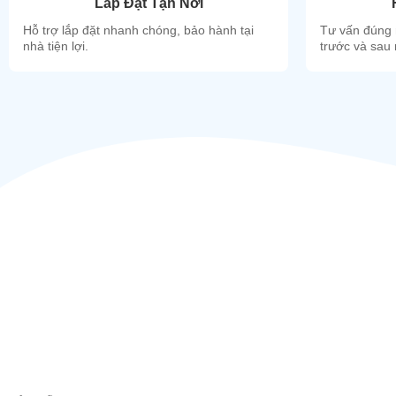
Lắp Đặt Tận Nơi
- 02 Bình chứa nước thành phẩm dung tích 10L.
Hỗ trợ lắp đặt nhanh chóng, bảo hành tại
Tư vấn đúng 
- 02 Bình nước nước lạnh dung tích 4.5L.
nhà tiện lợi.
trước và sau
- 01 Bình chứa nước nóng dung tích 5L
Công suất lọc nước tinh khiết = 48L/h.
Màng lọc nhập khẩu từ Hàn Quốc.
Máy được thiết kế 02 Hệ thống lọc riêng biệt, Mỗi hệ 24L/h.
Ống dẫn nóng lạnh chất liệu Silicon siêu bền và chịu nhiệt tớ
Quy cách máy: 820 x 460 x 1300mm.
Trọng lượng máy: 71kg.
Bảo hành 12 tháng