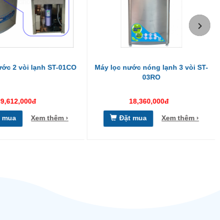
ớc nóng lạnh 3 vòi ST-
MÁY LỌC NƯỚC RO 3 VÒI NÓNG
03RO
LẠNH NGUỘI
18,360,000đ
17,820,000đ
t mua
Xem thêm ›
Đặt mua
Xem thêm ›