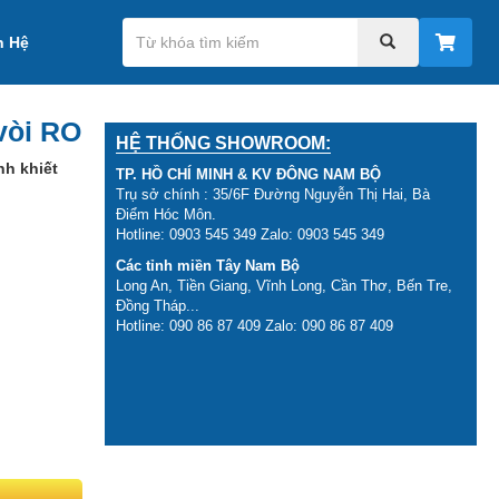
n Hệ
vòi RO
HỆ THỐNG SHOWROOM:
nh khiết
TP. HỒ CHÍ MINH & KV ĐÔNG NAM BỘ
Trụ sở chính : 35/6F Đường Nguyễn Thị Hai, Bà
Điểm Hóc Môn.
Hotline: 0903 545 349 Zalo: 0903 545 349
Các tỉnh miền Tây Nam Bộ
Long An, Tiền Giang, Vĩnh Long, Cần Thơ, Bến Tre,
Đồng Tháp...
Hotline: 090 86 87 409 Zalo: 090 86 87 409