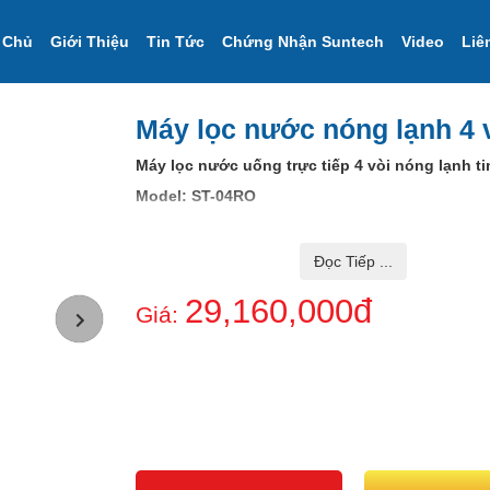
 Chủ
Giới Thiệu
Tin Tức
Chứng Nhận Suntech
Video
Liê
Máy lọc nước nóng lạnh 4 
Máy lọc nước uống trực tiếp 4 vòi nóng lạnh ti
Model: ST-04RO
Công Suất Lọc 48L/H
Lạnh 25-30L/h.
Đọc Tiếp ...
Nóng 10L/h.
29,160,000đ
Giá:
Chất liệu inox 304 không rỉ sét và bền bỉ
GIÁ BÁN SẢN PHẨM ĐÃ BAO GỒM THUẾ VAT