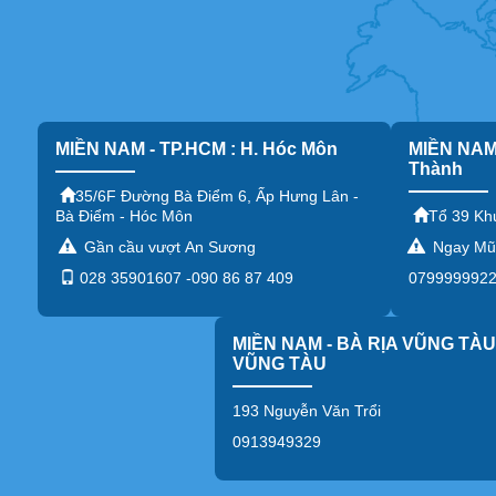
MIỀN NAM - TP.HCM : H. Hóc Môn
MIỀN NAM 
Thành
35/6F Đường Bà Điểm 6, Ấp Hưng Lân -
Bà Điểm - Hóc Môn
Tổ 39 Kh
Gần cầu vượt An Sương
Ngay Mũi
028 35901607 -090 86 87 409
0799999922 
CÁC SẢN PHẨM CÙNG LOẠI:
1. MÁY 4 VÒI NÓNG LẠNH ST-04NANO
MIỀN NAM - BÀ RỊA VŨNG TÀU 
Máy được thiết kế nâng cấp bộ lọc cao cấp được nhập khẩ
VŨNG TÀU
193 Nguyễn Văn Trổi
0913949329