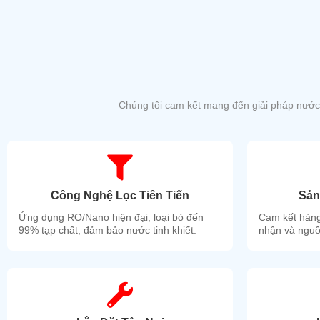
Đã nâng cấp đồng hồ hiển thị nhiệt LED
Chúng tôi cam kết mang đến giải pháp nước 
Công Nghệ Lọc Tiên Tiến
Sản
Thông số kỹ thuật:
Ứng dụng RO/Nano hiện đại, loại bỏ đến
Cam kết hàng
Model: ST-04RO
99% tạp chất, đảm bảo nước tinh khiết.
nhận và nguồ
Chất liệu vỏ inox 100% 304, inox sọc trang trí và inox b
Cung cấp vòi: 3 vòi lạnh - 1 vòi nóng.
Công suất:
Lạnh = 25-30L/h,
Nóng = 10L/h.
Bình chứa nước: