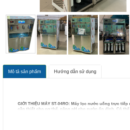
Mô tả sản phẩm
Hướng dẫn sử dụng
GIỚI THIỆU MÁY ST-04RO: Máy lọc nước uống trực tiếp nó
cần thiết cho cơ thể, nâng pH cho nước ổn định. Có thể 
nóng. Máy có gắn thiết bị chống giật tự động thương h
Công xưởng, trường học, bệnh viện, nhà hàng...