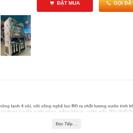
ĐẶT MUA
GỌI ĐẶ
ng lạnh 4 vòi, với công nghệ lọc RO ra chất lượng nước tinh khi
sử dụng nguồn nước sông, giếng khoan, nước máy. Máy thiết thiết 
iệu nỗi tiếng Panasonic của Thái Lan, có đồng hồ hiển thị nhiệ
Đọc Tiếp ...