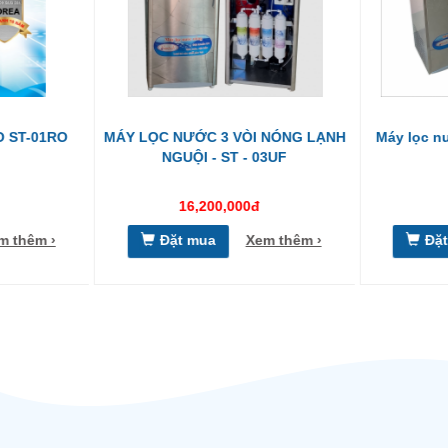
 NÓNG LẠNH
Máy lọc nước 2 vòi lạnh ST-01CO
Máy lọc nư
3UF
9,612,000đ
m thêm ›
Đặt mua
Xem thêm ›
Đặ