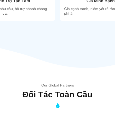
Hỗ Trợ Tận Tâm
Giá Minh Bạch
nhu cầu, hỗ trợ nhanh chóng
Giá cạnh tranh, niêm yết rõ rà
 mua.
phí ẩn.
o
i 300
c.
Our Global Partners
Đối Tác Toàn Cầu