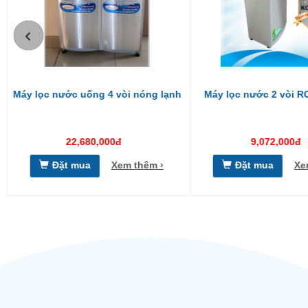
Máy lọc nước 2 vòi RO ST-01RO
MÁY LỌC NƯỚC 3 VÒI
NGUỘI - ST - 0
9,072,000đ
16,200,000đ
Đặt mua
Xem thêm ›
Đặt mua
Xe