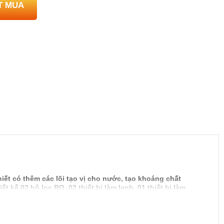
T MUA
ết có thêm các lõi tạo vị cho nước, tạo khoáng chất
kế 02 bộ lọc RO, 02 thiết bị làm lạnh, 01 thiết bị làm
t độ nóng, Máy được ứng dụng cho chổ đông người như: