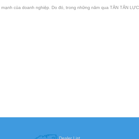
 mạnh của doanh nghiệp. Do đó, trong những năm qua TÂN TẤN LỰC đã
N PHẨM MÁY LỌC NƯỚC TỦ INOX SIÊU NHỎ GỌN
C
CM.
Dealer List