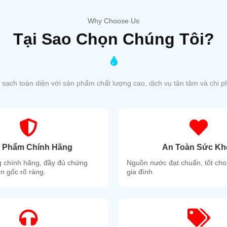
Why Choose Us
Tại Sao
Chọn Chúng Tôi?
sạch toàn diện với sản phẩm chất lượng cao, dịch vụ tận tâm và chi ph
 Phẩm Chính Hãng
An Toàn Sức Kh
 chính hãng, đầy đủ chứng
Nguồn nước đạt chuẩn, tốt cho
n gốc rõ ràng.
gia đình.
g tủ kính và tủ inox các hãng khác là mặt trên được thiết kế dạng lõm h
 bị tràng ra ngoài.
i chăng bạn có thể lựa chọn tùy vào kinh tế mình nhé:
gười dùng có thể biết thời gian hoạt động của máy.