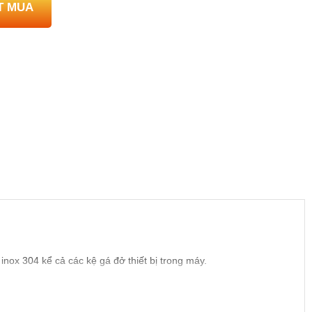
T MUA
inox 304 kể cả các kệ gá đở thiết bị trong máy.
àng lọc RO, cho ra nước tinh khiết.