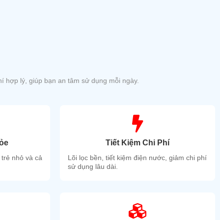
í hợp lý, giúp bạn an tâm sử dụng mỗi ngày.
ỏe
Tiết Kiệm Chi Phí
 trẻ nhỏ và cả
Lõi lọc bền, tiết kiệm điện nước, giảm chi phí
sử dụng lâu dài.
ình hột xoài, nhìn thẩm mỹ và có độ dốc thoát nước rất tốt,