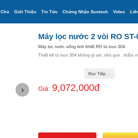
 Chủ
Giới Thiệu
Tin Tức
Chứng Nhận Suntech
Video
Liê
Máy lọc nước 2 vòi RO ST
Máy lọc nước uống tinh khiết RO tủ inox 304
Thiết kế tủ inox 304 không gỉ sét, nhỏ gọn , thẩm 
Với kiểu dáng inox sọc trang trí - làm nổi bậc không
Cung cấp ra 2 vòi, 1 vòi nước nấu ăn và 1 vòi nướ
Đọc Tiếp ...
mang tình kiềm
9,072,000đ
Máy được ứng dụng : Gia Đình,Trường Học, Nhà 
Giá:
sạn, Công Ty, Văn phòng ....
Cam kết bảo hành Vỏ tủ 10 Năm
Máy được bảo hành 2 năm, bảo trì - bảo trì, bảo d
đời sản phẩm.
Màng lọc được nhập khẩu trực tiếp từ Hãng F
Mỹ.
Linh kiện lọc và lõi lọc được khẩu khẩu từ Đài