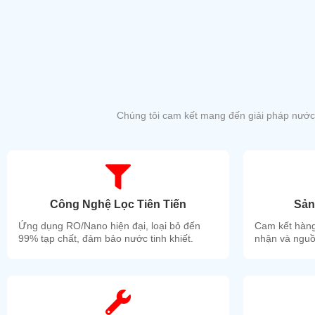
Chúng tôi cam kết mang đến giải pháp nước 
Công Nghệ Lọc Tiên Tiến
Sản
Ứng dụng RO/Nano hiện đại, loại bỏ đến
Cam kết hàng
99% tạp chất, đảm bảo nước tinh khiết.
nhận và nguồ
Máy lọc nước tinh khiết RO ST-01RO
tiện lợi hơn cả các dòn
khi ta ráng ly hoặc mở hứng với lượng nước nhiều cũng không
Máy lọc nước tủ inox ST-01RO có 3 dòng sản phẩm giá cả phả
Máy có thiết kế đèn báo hoạt động màu đỏ trên mặt máy để n