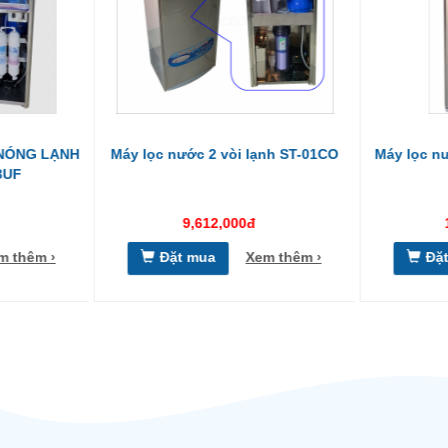
 NÓNG LẠNH
Máy lọc nước 2 vòi lạnh ST-01CO
Máy lọc nư
3UF
9,612,000đ
m thêm ›
Đặt mua
Xem thêm ›
Đặ