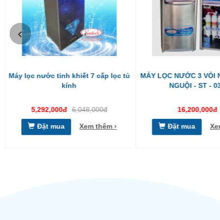
Máy lọc nước tinh khiết 7 cấp lọc tủ
MÁY LỌC NƯỚC 3 VÒI
kính
NGUỘI - ST - 0
5,292,000đ
6,048,000đ
16,200,000đ
Đặt mua
Xem thêm ›
Đặt mua
Xe