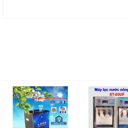
Vòi 2:
Là dùng để lấy nước uống uống trực tiếp vòi này được 