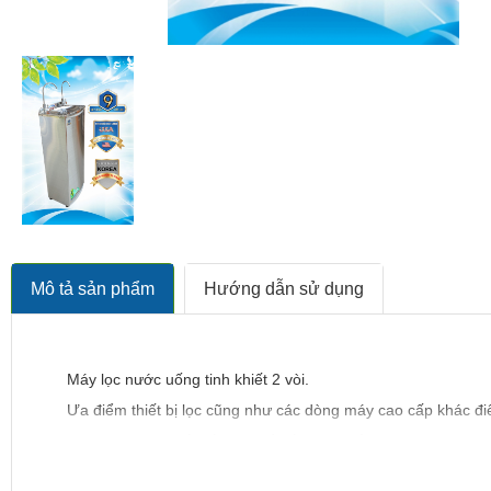
Mô tả sản phẩm
Hướng dẫn sử dụng
Máy lọc nước uống tinh khiết 2 vòi.
Ưa điểm thiết bị lọc cũng như các dòng máy cao cấp khác đ
Đặt biệt được thiết kế 2 vòi để tiết kiệm tuổi thọ cho các lõi
Vòi 1 :
Là dùng nước lấy để nấu ăn, rửa rau quả đây là vòi nư