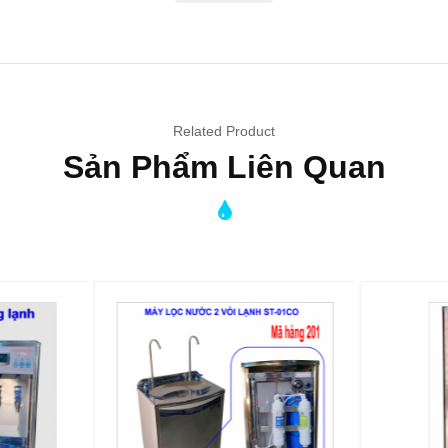
lọc thêm qua 5 cấp bổ sung các khoáng chất, do quá trình lọc RO thải 
Related Product
Sản Phẩm Liên Quan