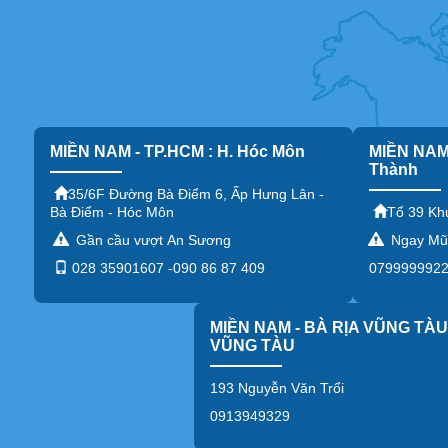
Website:
www.tantanluc.com
Email: tantanluc@gmail.com
Xưởng SX: 451 Đường Bà Điểm 6, Ấp Hưng Lân, Xã Bà Điể
MST: 0311 837 418- 001 ĐT: 028 666 08 470
MIỀN NAM - TP.HCM : H. Hóc Môn
MIỀN NAM 
Thành
35/6F Đường Bà Điểm 6, Ấp Hưng Lân -
Bà Điểm - Hóc Môn
Tổ 39 Kh
Gần cầu vượt An Sương
Ngay Mũi
028 35901607 -090 86 87 409
0799999922 
MIỀN NAM - BÀ RỊA VŨNG TÀU 
VŨNG TÀU
193 Nguyễn Văn Trổi
0913949329