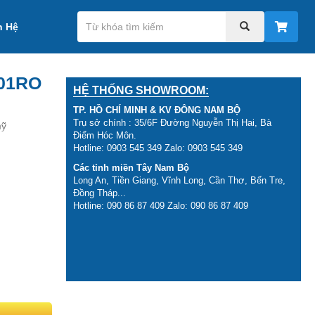
n Hệ
-01RO
HỆ THỐNG SHOWROOM:
TP. HỒ CHÍ MINH & KV ĐÔNG NAM BỘ
Trụ sở chính : 35/6F Đường Nguyễn Thị Hai, Bà
mỹ
Điểm Hóc Môn.
 gian.
Hotline: 0903 545 349 Zalo: 0903 545 349
c uống có
Các tỉnh miền Tây Nam Bộ
Long An, Tiền Giang, Vĩnh Long, Cần Thơ, Bến Tre,
Đồng Tháp...
hàng, Khách
Hotline: 090 86 87 409 Zalo: 090 86 87 409
ưởng trọn
ilmtec DOW
 Loan