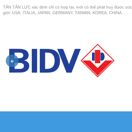
TÂN TẤN LỰC xác định chỉ có hợp tác mới có thể phát huy được sức
giới: USA, ITALIA, JAPAN, GERMANY, TAIWAN, KOREA, CHINA...
Miễn phí lắp đặt khu vực TP.HCM và Bình Dương.
Nếu không gian nhà chật hẹp
CLICK ►► TẠI ĐÂY XEM SẢ
Liên Hệ:
CÔNG TY TNHH TM DV KỸ THUẬT TÂN TẤN LỰ
VP: 35/6F Ắp Hưng Lân, Xã Bà Điểm, Huyện Hóc Môn, TP.H
MST: 0311 837 418 ĐT:028 3590 1607 - 0903 545 349