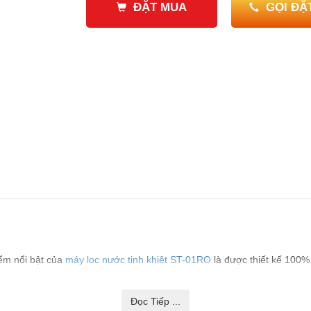
ĐẶT MUA
GỌI ĐẶ
GIÁ BÁN SẢN PHẨM ĐÃ BAO GỒM THUẾ VAT
iểm nổi bật của
máy loc nước tinh khiêt ST-01RO
là được thiết kế 100% 
 tác dụng phụ phía sau RO.
ớc được lọc qua 3 cấp lọc thô và loại bỏ các tạp chất qua công nghệ m
Đọc Tiếp ...