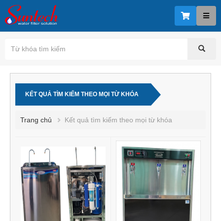
KẾT QUẢ TÌM KIẾM THEO MỌI TỪ KHÓA
Trang chủ
Kết quả tìm kiếm theo mọi từ khóa