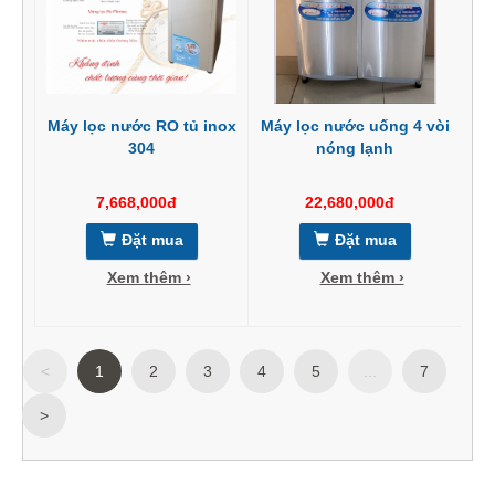
Máy lọc nước RO tủ inox
Máy lọc nước uống 4 vòi
304
nóng lạnh
7,668,000đ
22,680,000đ
Đặt mua
Đặt mua
Xem thêm ›
Xem thêm ›
<
1
2
3
4
5
...
7
>