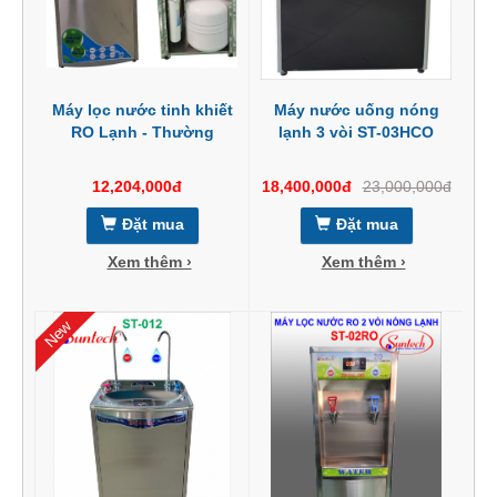
Máy lọc nước tinh khiết
Máy nước uống nóng
RO Lạnh - Thường
lạnh 3 vòi ST-03HCO
12,204,000đ
18,400,000đ
23,000,000đ
Đặt mua
Đặt mua
Xem thêm ›
Xem thêm ›
New