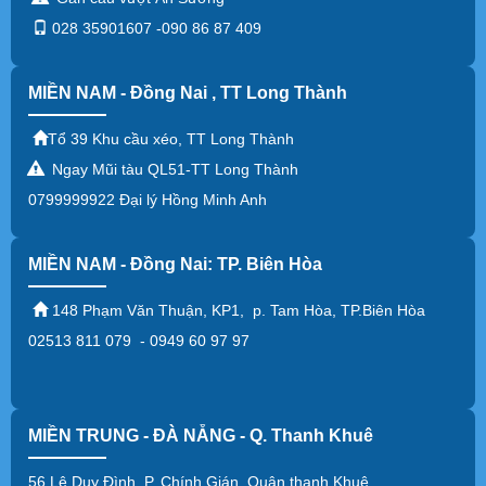
---Bán máy lọc nước RO tủ inox tại Quận 6
028 35901607 -090 86 87 409
---Bán máy lọc nước ROtủ inox tại Quận 7
---Bán máy lọc nước RO tủ inox tại Quận 8
MIỀN NAM - Đồng Nai , TT Long Thành
---Bán máy lọc nước RO tủ inox tại Quận 9
---Bán máy lọc nước RO tủ inox tại Quận 10
Tổ 39 Khu cầu xéo, TT Long Thành
---Bán máy lọc nước RO tủ inox tạị Quận 11
Ngay Mũi tàu QL51-TT Long Thành
---Bán máy lọc nước RO tủ inox tạị Quận 12
0799999922 Đại lý Hồng Minh Anh
---Bán máy lọc nước RO tủ inox tạị Hóc Môn
---Bán máy lọc nước RO tủ inox tạị Củ Chi
MIỀN NAM - Đồng Nai: TP. Biên Hòa
---Bán máy lọc nước RO tủ inox tạị Quận Tân Bình
148 Phạm Văn Thuận, KP1, p. Tam Hòa, TP.Biên Hòa
---Bán máy lọc nước RO tủ inox tạị Quận Tân Phú
02513 811 079 - 0949 60 97 97
---Bán máy lọc nước RO tủ inox tạị Quận Bình Tân
---Bán máy lọc nước RO tủ inox tạị Bình Chánh
MIỀN TRUNG - ĐÀ NẴNG - Q. Thanh Khuê
56 Lê Duy Đình, P. Chính Gián, Quận thanh Khuê