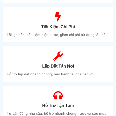
Tiết Kiệm Chi Phí
Lõi lọc bền, tiết kiệm điện nước, giảm chi phí sử dụng lâu dài.
Miễn phí lắp đặt khu vực TP.HCM và Bình Dương.
Liên Hệ:
CÔNG TY TNHH TM DV KỸ THUẬT TÂN TẤN LỰC
VP: 35/6F Ắp Hưng Lân, Xã Bà Điểm, Huyện Hóc Môn,
TP.HCM.
Lắp Đặt Tận Nơi
MST: 0311 837 418 ĐT:028 3590 1607 - 0903 545 349
Hỗ trợ lắp đặt nhanh chóng, bảo hành tại nhà tiện lợi.
Website:
www.tantanluc.com
Email: tantanluc@gmail.com
Xưởng SX: 451 Đường Bà Điểm 6, Ấp Hưng Lân, Xã Bà Điểm,
H.Hóc môn, TP.HCM
MST: 0311 837 418- 001 ĐT: 028 666 08 470
Hỗ Trợ Tận Tâm
Showroom:
820 Đại Lộ Bình Dương, P. Hiệp Thành, TP. Thủ
Dầu Một, Bình Dương
Tư vấn đúng nhu cầu, hỗ trợ nhanh chóng trước và sau mua.