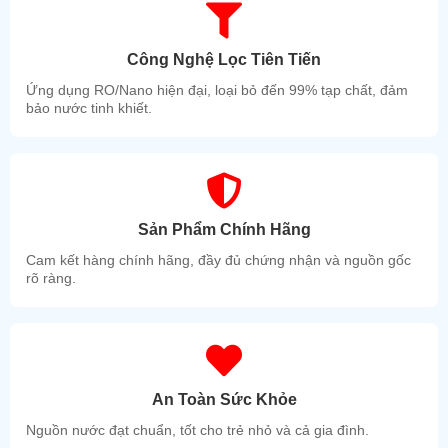
- Thân máy được làm inox 304 100%.
- Máy được thiết kế nhỏ gọn và thẩm mỹ cao
Công Nghệ Lọc Tiên Tiến
Ứng dụng RO/Nano hiện đại, loại bỏ đến 99% tạp chất, đảm
bảo nước tinh khiết.
Sản Phẩm Chính Hãng
Cam kết hàng chính hãng, đầy đủ chứng nhận và nguồn gốc
rõ ràng.
An Toàn Sức Khỏe
Nguồn nước đạt chuẩn, tốt cho trẻ nhỏ và cả gia đình.