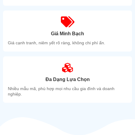
MST: 0311 837 418 - 002 ĐT: 0931 805 299 Mr Việt. 0931
806 299 Mr Hùng.
Website:
www.maylocnuocnonglanhsuntech.com
Email:
cntantanluc@gmail.com
Video máy lọc nước RO tủ inox 304
Giá Minh Bạch
Giá cạnh tranh, niêm yết rõ ràng, không chi phí ẩn.
Đa Dạng Lựa Chọn
Nhiều mẫu mã, phù hợp mọi nhu cầu gia đình và doanh
nghiệp.