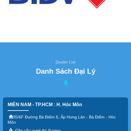
Phạm vi
cung cấp máy lọc nước tinh khiết tủ inox Suntech
:
- Cung cấp máy lọc nước tinh khiết tủ inox HCM
- Cung cấp máy lọc nước tinh khiết tủ inox Bình Dương
- Cung cấp máy lọc nước tinh khiết tủ inox ĐỒNG NAI
- Cung cấp máy lọc nước tinh khiết tủ inox VŨNG TÀU
- Cung cấp máy lọc nước tinh khiết tủ inox LONG AN
- Cung cấp máy lọc nước tinh khiết tủ inox TINH NINH
- Cung cấp máy lọc nước tinh khiết tủ inox TIỀN GIANG
Dealer List
- Cung cấp máy lọc nước tinh khiết tủ inox VĨNH LONG
Danh Sách Đại Lý
- Cung cấp máy lọc nước tinh khiết tủ inox CẦN THƠ
- Cung cấp máy lọc nước tinh khiết tủ inox Bình Phước
---Bán máy lọc nước RO tủ inox tại Quận 1
---Bán máy lọc nước RO tủ inox tại Quận 2
MIỀN NAM - TP.HCM : H. Hóc Môn
---Bán máy lọc nước RO tủ inox tại Quận 3
35/6F Đường Bà Điểm 6, Ấp Hưng Lân - Bà Điểm - Hóc
---Bán máy lọc nước RO tủ inox tại Quận 4
Môn
---Bán máy lọc nước RO tủ inox tại Quận 5
Gần cầu vượt An Sương