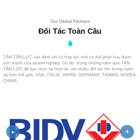
Our Global Partners
Đối Tác Toàn Cầu
TÂN TẤN LỰC xác định chỉ có hợp tác mới có thể phát huy được
sức mạnh của doanh nghiệp. Do đó, trong những năm qua TÂN
TẤN LỰC đã lựa chọn và hợp tác với nhiều đối tác lớn trong nước
và trên thế giới: USA, ITALIA, JAPAN, GERMANY, TAIWAN, KOREA,
CHINA...
XEM THÊM:
(SẢN PHẨM MÁY LỌC NƯỚC RO TỦ INOX
CAO CẤP HƠN TẠI ĐÂY►►►)