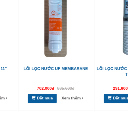
EMBARANE
LÕI LỌC NƯỚC PP+UDF (LÕI LỌC 2
LÕI LỌC
TẦNG)
600đ
291,600đ
350,000đ
m thêm ›
Đặt mua
Xem thêm ›
Đặ