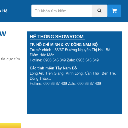
n Hệ
4W
HỆ THỐNG SHOWROOM:
TP. HỒ CHÍ MINH & KV ĐÔNG NAM BỘ
Trụ sở chính : 35/6F Đường Nguyễn Thị Hai, Bà
Điểm Hóc Môn.
 tia cực tím
Hotline: 0903 545 349 Zalo: 0903 545 349
Các tỉnh miền Tây Nam Bộ
G DƯƠNG 9-
Long An, Tiền Giang, Vĩnh Long, Cần Thơ, Bến Tre,
Đồng Tháp...
Hotline: 090 86 87 409 Zalo: 090 86 87 409