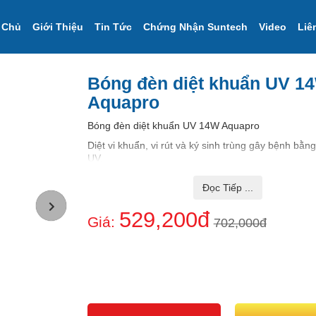
 Chủ
Giới Thiệu
Tin Tức
Chứng Nhận Suntech
Video
Liê
Bóng đèn diệt khuẩn UV 1
Aquapro
Bóng đèn diệt khuẩn UV 14W Aquapro
Diệt vi khuẩn, vi rút và ký sinh trùng gây bệnh bằng
UV.
Thời gian khả năng diệt khuẩn 9.000 giờ TƯƠN
Đọc Tiếp ...
12 THÁNG
Thương Hiệu AQUAPRO
529,200đ
Giá:
702,000đ
Xuất Xứ China.
GIÁ BÁN SẢN PHẨM ĐÃ BAO GỒM THUẾ VAT