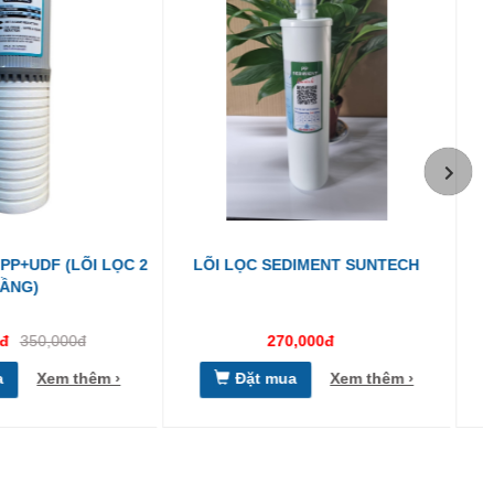
 SEDIMENT SUNTECH
LÕI LỌC CARBON - DẠNG VẶN
270,000đ
291,600đ
t mua
Xem thêm ›
Đặt mua
Xem thêm ›