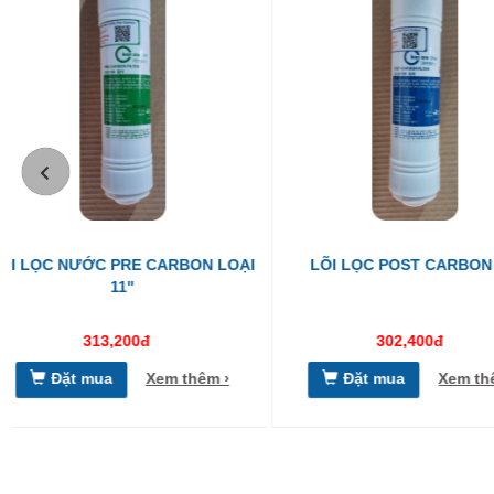
LÕI LỌC POST CARBON 11''
LÕI LỌC NƯỚC UF M
302,400đ
702,000đ
885,
Đặt mua
Xem thêm ›
Đặt mua
Xe