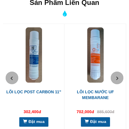
Sản Phẩm Liên Quan
Thiết bị thường được sử dụng trên hầu hết các sản phẩm của
Suntech
LÕI LỌC POST CARBON 11''
LÕI LỌC NƯỚC UF
MEMBARANE
302,400đ
702,000đ
885,600đ
Đặt mua
Đặt mua