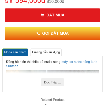
594,000đ
Giá:
810,000đ
Nguồn điện: 220V
Có kèm theo cảm biến nhiệt độ
ĐẶT MUA
GIÁ BÁN SẢN PHẨM ĐÃ BAO GỒM THUẾ VAT
GỌI ĐẶT MUA
Mô tả sản phẩm
Hướng dẫn sử dụng
Đồng hồ hiển thị nhiệt độ nước nóng
máy lọc nước nóng lạnh
Suntech
Đọc Tiếp ...
Related Product