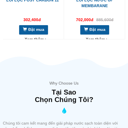
LÕI LỌC POST CARBON 11''
LÕI LỌC NƯỚC UF
MEMBARANE
302,400đ
702,000đ
885,600đ
Đặt mua
Đặt mua
Xem thêm ›
Xem thêm ›
Why Choose Us
Tại Sao
Chọn Chúng Tôi?
Chúng tôi cam kết mang đến giải pháp nước sạch toàn diện với