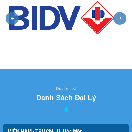
Dealer List
Danh Sách Đại Lý
MIỀN NAM - TP.HCM : H. Hóc Môn