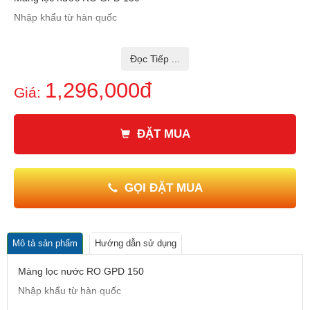
Nhập khẩu từ hàn quốc
Thương hiệu KOWATER.
Nhập khẩu và phân phối CTY Tân Tấn Lực
Đọc Tiếp ...
GIÁ BÁN SẢN PHẨM ĐÃ BAO GỒM THUẾ VAT
1,296,000đ
Giá:
ĐẶT MUA
GỌI ĐẶT MUA
Mô tả sản phẩm
Hướng dẫn sử dụng
Màng lọc nước RO GPD 150
Nhập khẩu từ hàn quốc