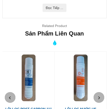
Thương hiệu KOWATER.
Công suất lọc 24L/h.
Đọc Tiếp ...
Có thể loại bỏ các thành phần mịn như kim loại nặng và vi
khuẩn trong nước dưới 0.0001 micro
Bộ lọc RO sử dụng bộ lọc thẩm thấu ngược để loại bỏ kim loại
Related Product
nặng. Là một bộ lọc có thể loại bỏ những phần nhỏ nhất, ngay
cả nước ngầm, nước phèn...
Sản Phẩm Liên Quan
50,80,150 GPD được chỉ định trên bộ lọc là lượng nước được
lọc mỗi ngày và lượng nước đó phụ thuộc và nhiệt độ, độ ẩm,
áp lực nướ