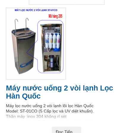
Máy nước uống 2 vòi lạnh Lọc
Hàn Quốc
Máy lọc nước uống 2 vòi lạnh lõi lọc Hàn Quốc
Model: ST-01CO (5 Cấp lọc và UV diệt khuẩn).
Thân máy :inox 304 không rỉ sét
Làm lạnh: Block EMBRACO (Xuất xứ Slovakia)
Công suất lạnh:10-15 lít /h
Đọc Tiếp ...
Công suất lọc:80-100 lít /h