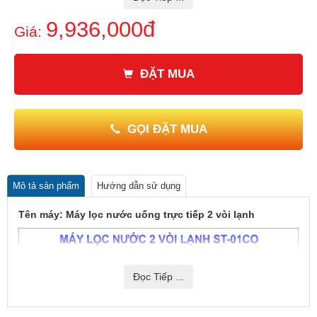
xuất xứ: Việt Nam.
9,936,000đ
Giá:
GIÁ BÁN SẢN PHẨM ĐÃ BAO GỒM THUẾ VAT
ĐẶT MUA
GỌI ĐẶT MUA
Mô tả sản phẩm
Hướng dẫn sử dụng
Tên máy: Máy lọc nước uống trực tiếp 2 vòi lạnh
Đọc Tiếp ...