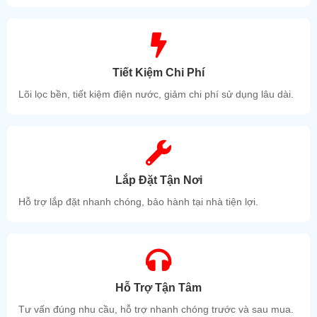
Tiết Kiệm Chi Phí
Lõi lọc bền, tiết kiệm điện nước, giảm chi phí sử dụng lâu dài.
Lắp Đặt Tận Nơi
Hỗ trợ lắp đặt nhanh chóng, bảo hành tại nhà tiện lợi.
Hỗ Trợ Tận Tâm
Bảo hành 12 tháng.
Liên Hệ:
CÔNG TY TNHH TM DV KỸ THUẬT TÂN TẤN LỰC
Tư vấn đúng nhu cầu, hỗ trợ nhanh chóng trước và sau mua.