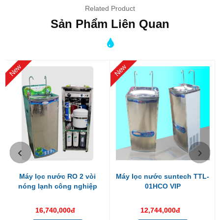
Related Product
Sản Phẩm Liên Quan
New
New
Máy lọc nước RO 2 vòi
Máy lọc nước suntech TTL-
Model: ST-01CO mã hàng 205
nóng lạnh công nghiệp
01HCO VIP
Hệ thống lọc nước thiết kế qua 6 bước, lọc trực tiếp từ nguồn
nước thủy cục, nước KCN, Nước đã qua xử lý thô.
16,740,000đ
12,744,000đ
Cấu tạo và chức năng quan trọng của từng lõi lọc: