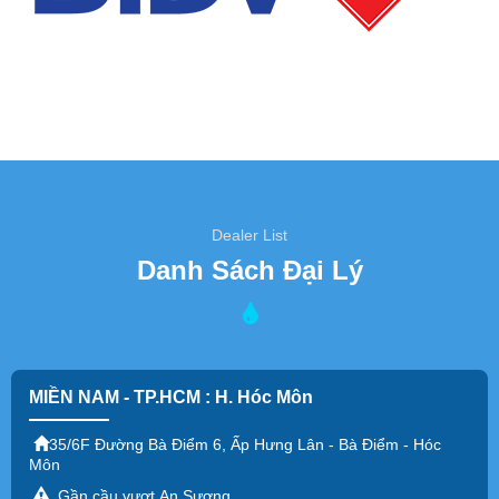
Dealer List
Danh Sách Đại Lý
MIỀN NAM - TP.HCM : H. Hóc Môn
35/6F Đường Bà Điểm 6, Ấp Hưng Lân - Bà Điểm - Hóc
Môn
Gần cầu vượt An Sương