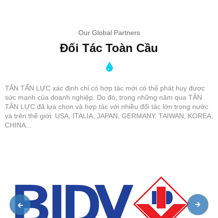
đình
⇒⇒⇒
cty sx và phân phối máy lọc nước 2 vòi lạnh dùng văn
phòng
Our Global Partners
⇒⇒⇒
cty sx và phân phối máy lọc nước 2 vòi lạnh dùng cơn
Đối Tác Toàn Cầu
quan
⇒⇒⇒
cty sx và phân phối máy lọc nước 2 vòi lạnh dùng bệnh
viện
⇒⇒⇒
cty sx và phân phối máy lọc nước 2 vòi lạnh dùng
TÂN TẤN LỰC xác định chỉ có hợp tác mới có thể phát huy được
trường học
sức mạnh của doanh nghiệp. Do đó, trong những năm qua TÂN
TẤN LỰC đã lựa chọn và hợp tác với nhiều đối tác lớn trong nước
⇒⇒⇒
cty sx và phân phối máy lọc nước 2 vòi lạnh dùng nước
và trên thế giới: USA, ITALIA, JAPAN, GERMANY, TAIWAN, KOREA,
uống công cộng
CHINA...
⇒⇒⇒
cty sx và phân phối máy lọc nước 2 vòi lạnh lõi hàn quốc
⇒⇒⇒
cty sx và phân phối máy lọc nước 2 vòi lạnh công nghiệp
⇒⇒⇒
cty sx và phân phối máy lọc nước 2 vòi lạnh suntech
hcm